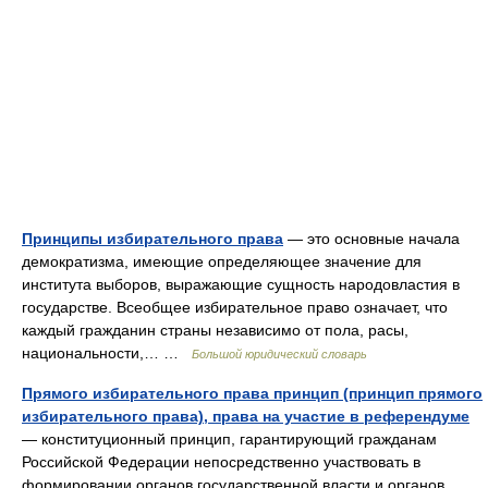
Принципы избирательного права
— это основные начала
демократизма, имеющие определяющее значение для
института выборов, выражающие сущность народовластия в
государстве. Всеобщее избирательное право означает, что
каждый гражданин страны независимо от пола, расы,
национальности,… …
Большой юридический словарь
Прямого избирательного права принцип (принцип прямого
избирательного права), права на участие в референдуме
— конституционный принцип, гарантирующий гражданам
Российской Федерации непосредственно участвовать в
формировании органов государственной власти и органов