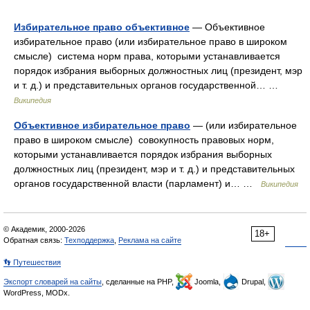
Избирательное право объективное
— Объективное
избирательное право (или избирательное право в широком
смысле) система норм права, которыми устанавливается
порядок избрания выборных должностных лиц (президент, мэр
и т. д.) и представительных органов государственной… …
Википедия
Объективное избирательное право
— (или избирательное
право в широком смысле) совокупность правовых норм,
которыми устанавливается порядок избрания выборных
должностных лиц (президент, мэр и т. д.) и представительных
органов государственной власти (парламент) и… …
Википедия
© Академик, 2000-2026
18+
Обратная связь:
Техподдержка
,
Реклама на сайте
👣 Путешествия
Экспорт словарей на сайты
, сделанные на PHP,
Joomla,
Drupal,
WordPress, MODx.